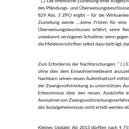
“ (..) Die öffentliche Zustellung einer Klage
des Pfändungs- und Überweisungsbeschlusses w
829 Abs. 3 ZPO ergibt – für die Wirksamke
Zustellung werde ….keine Fristen für ein
Überweisungsbeschlusses erfährt, seine R
unbekannt verzogener Schuldner, wenn gegen i
die Meldevorschriften selbst dazu beiträgt, daß 
Zum Erfordernis der Nachforschungen: “ (..) 
ohne dies dem Einwohnermeldeamt anzuzeig
Nachbarn seinen neuen Aufenthaltsort mitteil
der Zwangsvollstreckung zu unterstützen. Auch
Erkenntnisse über den neuen. Auskünfte ei
Ausnahme von Zwangsvollstreckungsverfahren 
des Sozialgeheimnisses nicht erteilt werden dür
Kleines Update: Ab 2013 dürften nach § 755