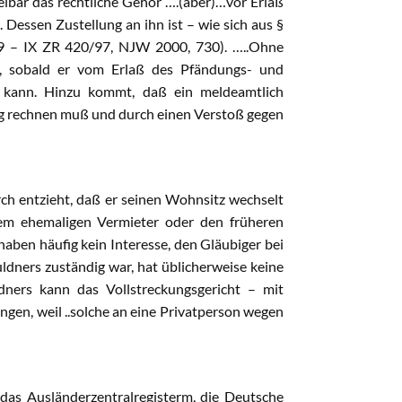
telbar das rechtliche Gehör ….(aber)…vor Erlaß
Dessen Zustellung an ihn ist – wie sich aus §
99 – IX ZR 420/97, NJW 2000, 730). …..Ohne
r, sobald er vom Erlaß des Pfändungs- und
n kann. Hinzu kommt, daß ein meldeamtlich
ung rechnen muß und durch einen Verstoß gegen
rch entzieht, daß er seinen Wohnsitz wechselt
em ehemaligen Vermieter oder den früheren
aben häufig kein Interesse, den Gläubiger bei
uldners zuständig war, hat üblicherweise keine
dners kann das Vollstreckungsgericht – mit
en, weil ..solche an eine Privatperson wegen
das Ausländerzentralregisterm, die Deutsche