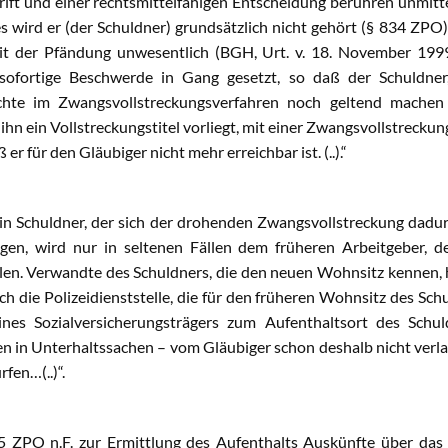
schrift und einer rechtsmittelfähigen Entscheidung berühren unmit
ird er (der Schuldner) grundsätzlich nicht gehört (§ 834 ZPO). 
it der Pfändung unwesentlich (BGH, Urt. v. 18. November 19
e sofortige Beschwerde in Gang gesetzt, so daß der Schuldne
echte im Zwangsvollstreckungsverfahren noch geltend mache
hn ein Vollstreckungstitel vorliegt, mit einer Zwangsvollstreck
er für den Gläubiger nicht mehr erreichbar ist. (..).“
Ein Schuldner, der sich der drohenden Zwangsvollstreckung dadu
en, wird nur in seltenen Fällen dem früheren Arbeitgeber, d
en. Verwandte des Schuldners, die den neuen Wohnsitz kennen, h
 die Polizeidienststelle, die für den früheren Wohnsitz des Sch
nes Sozialversicherungsträgers zum Aufenthaltsort des Schul
in Unterhaltssachen – vom Gläubiger schon deshalb nicht verlang
fen…(..)“.
 ZPO n.F. zur Ermittlung des Aufenthalts Auskünfte über das 